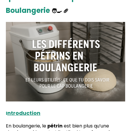
Boulangerie
🧑‍🍳 🥖
ntroduction
I
En boulangerie, le
pétrin
est bien plus qu’une