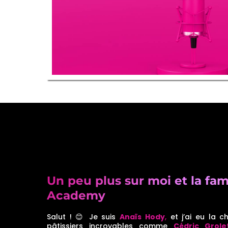
Un peu plus sur moi et la fam
Academy
Salut ! 😊 Je suis
Anaïs Hody
,
et j’ai eu la 
pâtissiers incroyables comme
Cédric Grole