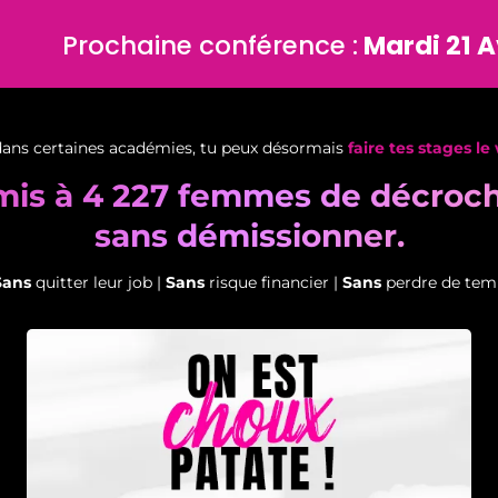
Prochaine conférence :
Mardi 21 Av
ans certaines académies, tu peux désormais
faire tes stages l
mis à 4 227 femmes de décroche
sans démissionner.
Sans
quitter leur job |
Sans
risque financier |
Sans
perdre de tem