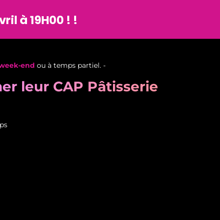
ril à 19H00 ! !
e week-end
ou à temps partiel. -
r leur CAP Pâtisserie
ps