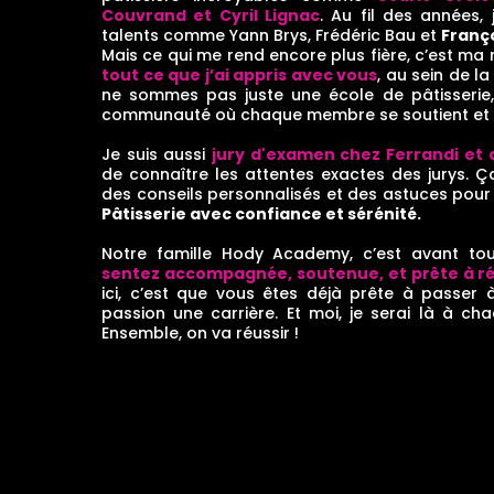
Couvrand et Cyril Lignac
. Au fil des années,
talents comme Yann Brys, Frédéric Bau et
Franç
Mais ce qui me rend encore plus fière, c’est ma 
tout ce que j’ai appris avec vous
, au sein de l
ne sommes pas juste une école de pâtisserie
communauté où chaque membre se soutient et
Je suis aussi
jury d'examen chez Ferrandi et
de connaître les attentes exactes des jurys.
des conseils personnalisés et des astuces pou
Pâtisserie avec confiance et sérénité.
Notre famille Hody Academy, c’est avant t
sentez accompagnée, soutenue, et prête à réa
ici, c’est que vous êtes déjà prête à passer à
passion une carrière. Et moi, je serai là à c
Ensemble, on va réussir !