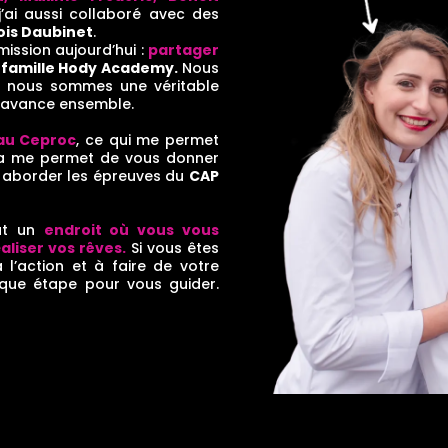
 j’ai aussi collaboré avec des
ois Daubinet
.
mission aujourd’hui :
partager
a
famille Hody Academy.
Nous
, nous sommes une véritable
 avance ensemble.
 au Ceproc
, ce qui me permet
 Ça me permet de vous donner
r aborder les épreuves du
CAP
out un
endroit où vous vous
liser vos rêves.
Si vous êtes
 l’action et à faire de votre
haque étape pour vous guider.