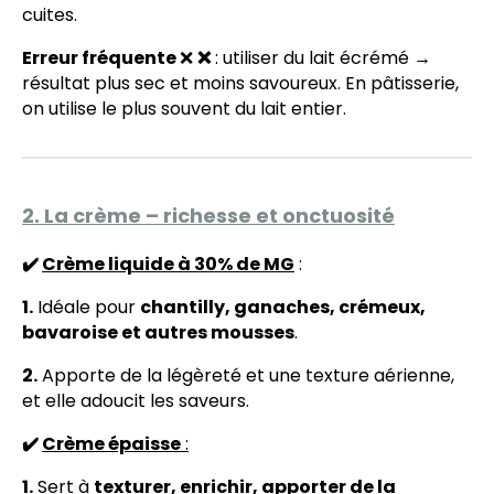
cuites.
Erreur fréquente
❌
❌
: utiliser du lait écrémé →
résultat plus sec et moins savoureux. En pâtisserie,
on utilise le plus souvent du lait entier.
2. La crème – richesse et onctuosité
✔️
Crème liquide à 30% de MG
:
1.
Idéale pour
chantilly, ganaches, crémeux,
bavaroise et autres mousses
.
2.
Apporte de la légèreté et une texture aérienne,
et elle adoucit les saveurs.
✔️
Crème épaisse
:
1.
Sert à
texturer, enrichir, apporter de la