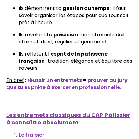
Ils démontrent ta
gestion du temps
: il faut
savoir organiser les étapes pour que tout soit
prêt à l’heure.
Ils révèlent ta
précision
: un entremets doit
être net, droit, régulier et gourmand.
Ils reflètent l’
esprit de la pâtisserie
française
: tradition, élégance et équilibre des
saveurs.
En bref
:
réussir un entremets
=
prouver au jury
que tu es prête à exercer en professionnelle.
Les entremets classiques du CAP Pâtissier
à connaître absolument
Le fraisier