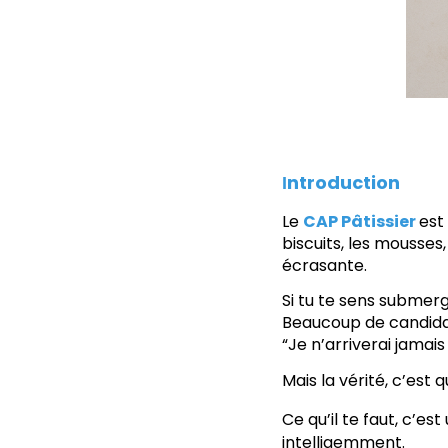
ntroduction
I
Le
CAP Pâtissier
est
biscuits, les mousses,
écrasante.
Si tu te sens submerg
Beaucoup de candidat
“Je n’arriverai jamais
Mais la vérité, c’est 
Ce qu’il te faut, c’es
intelligemment.