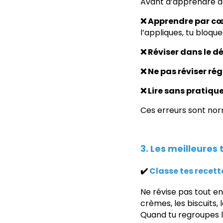
Avant d’apprendre à b
❌ Apprendre par c
l’appliques, tu bloque
❌ Réviser dans le d
❌ Ne pas réviser ré
❌ Lire sans pratique
Ces erreurs sont norm
3. Les meilleures
✔️
Classe tes recett
Ne révise pas tout en
crèmes, les biscuits, 
Quand tu regroupes l