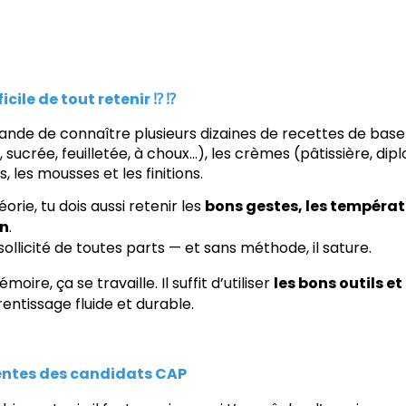
icile de tout retenir ⁉️ ⁉️
nde de connaître plusieurs dizaines de recettes de base :
, sucrée, feuilletée, à choux…), les crèmes (pâtissière, di
s, les mousses et les finitions.
orie, tu dois aussi retenir les
bons gestes, les températu
on
.
ollicité de toutes parts — et sans méthode, il sature.
oire, ça se travaille. Il suffit d’utiliser
les bons outils e
entissage fluide et durable.
uentes des candidats CAP