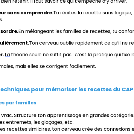
ien retenir, il faut savoir ce qui t’empêche d’y arriver.
œur sans comprendre.
Tu récites la recette sans logique,
s.
ésordre.
En mélangeant les familles de recettes, tu confon
gulièrement.
Ton cerveau oublie rapidement ce qu’il ne re
r.
La
théorie seule ne suffit pas : c’est la pratique qui fixe
ales, mais elles se corrigent facilement.
 techniques pour mémoriser les recettes du CAP
es par familles
 vrac. Structure ton apprentissage en grandes catégories 
les entremets, les glaçages, etc.
es recettes similaires, ton cerveau crée des connexions