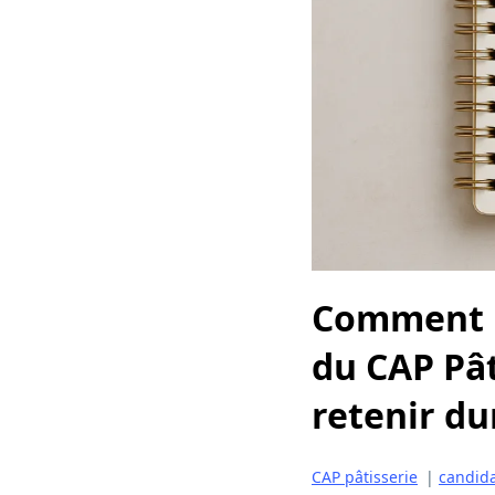
Comment m
du CAP Pât
retenir d
CAP pâtisserie
|
candida