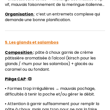
vif, mauvais foisonnement de la meringue italienne...
Organisation
: c’est un entremets complexe qui
demande une bonne planification.
5. Les glands et salambos
Composition
:
pâte à choux garnis de crème
pâtissière aromatisée à l'alcool (kirsch pour les
glands / rhum pour les salambos) + glacés au
caramel ou au fondant.
Piège CAP
: ❎
▪️ Formes trop irrégulières → mauvais pochage,
difficultés à tenir la poche et/ou gérer le débit.
▪️ Attention à garnir suffisamment pour remplir la
pâte à choux, mais pas trop pour ne pas la faire