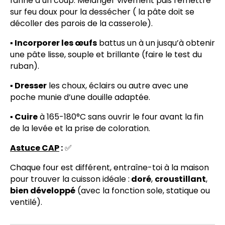
farine d’un coup. Mélanger vivement puis remettre
sur feu doux pour la dessécher ( la pâte doit se
décoller des parois de la casserole).
▪️ Incorporer les œufs
battus un à un jusqu’à obtenir
une pâte lisse, souple et brillante (faire le test du
ruban).
▪️ Dresser
les choux, éclairs ou autre avec une
poche munie d’une douille adaptée.
▪️ Cuire
à 165-180°C sans ouvrir le four avant la fin
de la levée et la prise de coloration.
Astuce CAP
:
✅
Chaque four est différent, entraîne-toi à la maison
pour trouver la cuisson idéale :
doré
,
croustillant
,
bien développé
(avec la fonction sole, statique ou
ventilé).