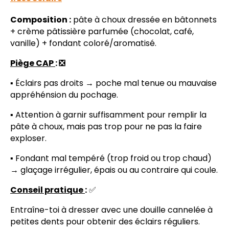
Composition :
pâte à choux dressée en bâtonnets
+ crème pâtissière parfumée (chocolat, café,
vanille) + fondant coloré/aromatisé.
Piège CAP
: ❎
▪️ Éclairs pas droits → poche mal tenue ou mauvaise
appréhénsion du pochage.
▪️ Attention à garnir suffisamment pour remplir la
pâte à choux, mais pas trop pour ne pas la faire
exploser.
▪️ Fondant mal tempéré (trop froid ou trop chaud)
→ glaçage irrégulier, épais ou au contraire qui coule.
Conseil pratique
:
✅
Entraîne-toi à dresser avec une douille cannelée à
petites dents pour obtenir des éclairs réguliers.