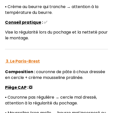
▪️ Crème au beurre qui tranche → attention à la
température du beurre.
Conseil pratique
:
✅
Vise la régularité lors du pochage et la netteté pour
le montage.
3. Le Paris-Brest
Composition :
couronne de pâte à choux dressée
en cercle + crème mousseline pralinée.
Piège CAP
: ❎
▪️ Couronne pas régulière → cercle mal dressé,
attention à la régularité du pochage.
▪️ Mousseline trop molle → beurre mal incorporé ou