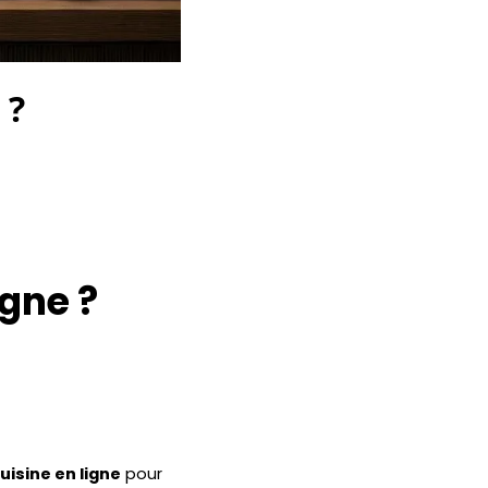
 ?
igne ?
uisine en ligne
pour