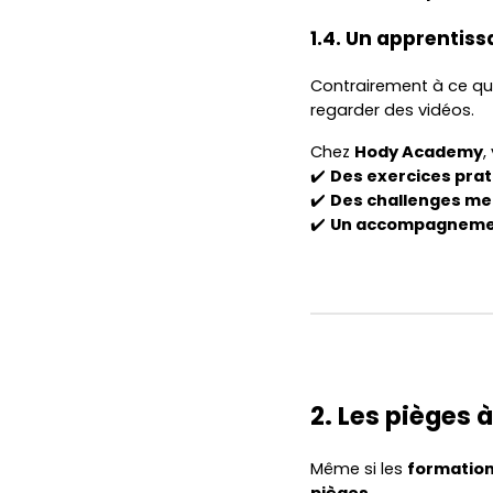
1.4. Un apprentiss
Contrairement à ce que
regarder des vidéos.
Chez
Hody Academy
,
✔️
Des exercices pra
✔️
Des challenges me
✔️
Un accompagnemen
2. Les pièges 
Même si les
formation
pièges
.