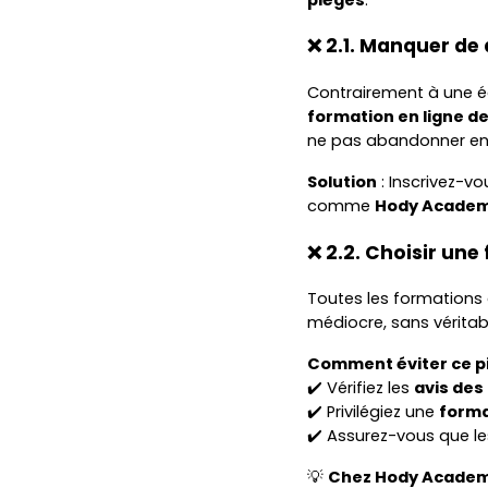
❌ 2.1. Manquer de 
Contrairement à une éc
formation en ligne de
ne pas abandonner en 
Solution
: Inscrivez-v
comme
Hody Acade
❌ 2.2. Choisir un
Toutes les formations 
médiocre, sans vérita
Comment éviter ce p
✔️ Vérifiez les
avis des
✔️ Privilégiez une
forma
✔️ Assurez-vous que l
💡
Chez Hody Academy