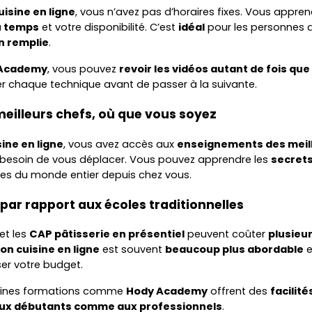
isine en ligne
, vous n’avez pas d’horaires fixes. Vous appren
u temps
et votre disponibilité. C’est
idéal
pour les personnes 
en remplie
.
Academy
, vous pouvez
revoir les vidéos autant de fois que
r chaque technique avant de passer à la suivante.
meilleurs chefs, où que vous soyez
sine en ligne
, vous avez accès aux
enseignements des meill
r besoin de vous déplacer. Vous pouvez apprendre les
secrets
tes du monde entier depuis chez vous.
t par rapport aux écoles traditionnelles
et les
CAP pâtisserie en présentiel
peuvent coûter
plusieur
on cuisine en ligne
est souvent
beaucoup plus abordable
e
er votre budget.
aines formations comme
Hody Academy
offrent des
facilit
ux débutants comme aux professionnels
.