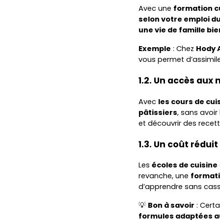
Avec une
formation cu
selon votre emploi d
une vie de famille bi
Exemple
: Chez
Hody 
vous permet d’assimile
1.2. Un accès aux 
Avec
les cours de cui
pâtissiers
, sans avoi
et découvrir des recet
1.3. Un coût rédui
Les
écoles de cuisine
revanche, une
formati
d’apprendre sans cass
💡
Bon à savoir
: Cert
formules adaptées a