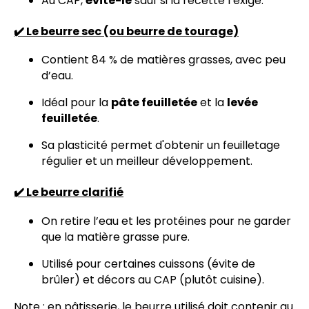
Au CAP,
évite-le
sauf si la recette l’exige.
✔️ Le beurre sec (ou beurre de tourage)
Contient 84 % de matières grasses, avec peu
d’eau.
Idéal pour la
pâte feuilletée
et la
levée
feuilletée
.
Sa plasticité permet d'obtenir un feuilletage
régulier et un meilleur développement.
✔️ Le beurre clarifié
On retire l’eau et les protéines pour ne garder
que la matière grasse pure.
Utilisé pour certaines cuissons (évite de
brûler) et décors au CAP (plutôt cuisine).
Note : en pâtisserie, le beurre utilisé doit contenir au