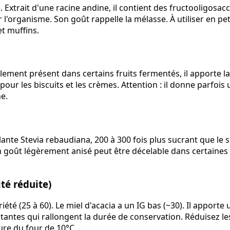
). Extrait d'une racine andine, il contient des fructooligosac
l'organisme. Son goût rappelle la mélasse. À utiliser en pe
et muffins.
llement présent dans certains fruits fermentés, il apporte 
pour les biscuits et les crèmes. Attention : il donne parfois
e.
plante Stevia rebaudiana, 200 à 300 fois plus sucrant que le s
n goût légèrement anisé peut être décelable dans certaines
té réduite)
riété (25 à 60). Le miel d'acacia a un IG bas (~30). Il apport
antes qui rallongent la durée de conservation. Réduisez les
re du four de 10°C.