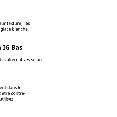
ur texture), les
 (glace blanche,
à IG Bas
des alternatives selon
ment dans les
 être contre-
tilisez.