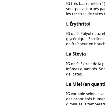
IG très bas (environ 1
sont pas absorbés par 
les recettes de cakes 
L'Érythritol
IG de 0. Polyol nature
glycémique. Excellent 
de fraîcheur en bouch
La Stévia
IG de 0. Extrait de la 
infimes quantités. So
délicates.
Le Miel (en quanti
IG variable selon la va
des propriétés humect
diminuez la températu