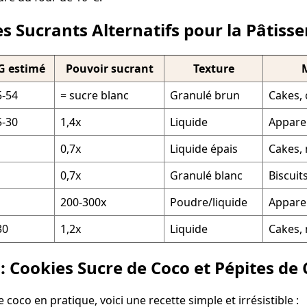
 Sucrants Alternatifs pour la Pâtisse
G estimé
Pouvoir sucrant
Texture
M
5-54
= sucre blanc
Granulé brun
Cakes, 
5-30
1,4x
Liquide
Apparei
1
0,7x
Liquide épais
Cakes, 
0,7x
Granulé blanc
Biscuit
200-300x
Poudre/liquide
Apparei
30
1,2x
Liquide
Cakes,
 : Cookies Sucre de Coco et Pépites de
 coco en pratique, voici une recette simple et irrésistible :