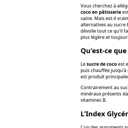
Vous cherchez à allége
coco en pâtisserie
est
saine. Mais est-il vra
alternatives au sucre
dévoile tout ce qu'il 
plus légère et toujou
Qu'est-ce que 
Le
sucre de coco
est e
puis chauffée jusqu'à 
est produit principal
Contrairement au sucr
minéraux présents dan
vitamines B.
L'Index Glycé
L'un des arguments p