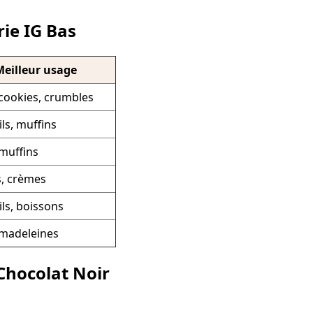
rie IG Bas
eilleur usage
cookies, crumbles
ls, muffins
muffins
s, crèmes
ls, boissons
 madeleines
 Chocolat Noir