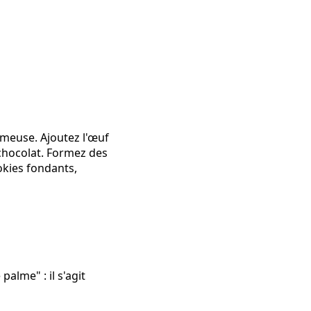
émeuse. Ajoutez l'œuf
e chocolat. Formez des
okies fondants,
alme" : il s'agit