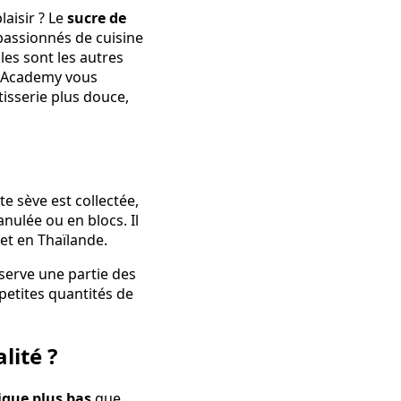
laisir ? Le
sucre de
 passionnés de cuisine
les sont les autres
dy Academy vous
tisserie plus douce,
te sève est collectée,
nulée ou en blocs. Il
et en Thaïlande.
serve une partie des
petites quantités de
lité ?
ique plus bas
que