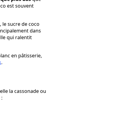
coco est souvent
, le sucre de coco
rincipalement dans
le qui ralentit
lanc en pâtisserie,
s
.
elle la cassonade ou
 :