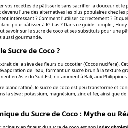
r vos recettes de pâtisserie sans sacrifier la douceur et le p
 devenu l'une des alternatives les plus populaires chez les
iment intéressant ? Comment l'utiliser correctement ? Et quel
 blanc pour pâtisser à IG bas ? Dans ce guide complet, Ho
faut savoir sur le sucre de coco et ses substituts pour une pâ
rs aussi gourmande.
le Sucre de Coco ?
xtrait de la sève des fleurs du cocotier (Cocos nucifera). Cet
évaporation de l'eau, formant un sucre brun à la texture gra
ement en Asie du Sud-Est, notamment à Bali, aux Philippines 
e blanc raffiné, le sucre de coco est peu transformé et con
s la sève : potassium, magnésium, zinc et fer, ainsi que de 
mique du Sucre de Coco : Mythe ou Réa
rincipaux en faveur du sucre de coco est son
index glycém