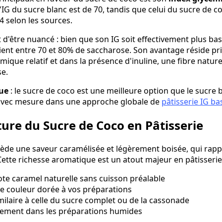
L'IG du sucre blanc est de 70, tandis que celui du sucre de 
4 selon les sources.
 d'être nuancé : bien que son IG soit effectivement plus bas
ntient entre 70 et 80% de saccharose. Son avantage réside p
mique relatif et dans la présence d'inuline, une fibre naturel
se.
que
: le sucre de coco est une meilleure option que le sucre b
é avec mesure dans une approche globale de
pâtisserie IG ba
ture du Sucre de Coco en Pâtisserie
ède une saveur caramélisée et légèrement boisée, qui rapp
ette richesse aromatique est un atout majeur en pâtisserie
ote caramel naturelle sans cuisson préalable
le couleur dorée à vos préparations
imilaire à celle du sucre complet ou de la cassonade
cilement dans les préparations humides