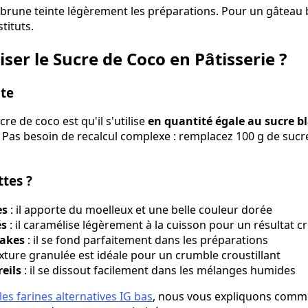
r brune teinte légèrement les préparations. Pour un gâteau
tituts.
ser le Sucre de Coco en Pâtisserie ?
cte
re de coco est qu'il s'utilise
en quantité égale au sucre b
. Pas besoin de recalcul complexe : remplacez 100 g de sucr
ttes ?
es
: il apporte du moelleux et une belle couleur dorée
és
: il caramélise légèrement à la cuisson pour un résultat cr
cakes
: il se fond parfaitement dans les préparations
exture granulée est idéale pour un crumble croustillant
eils
: il se dissout facilement dans les mélanges humides
les farines alternatives IG bas
, nous vous expliquons comm