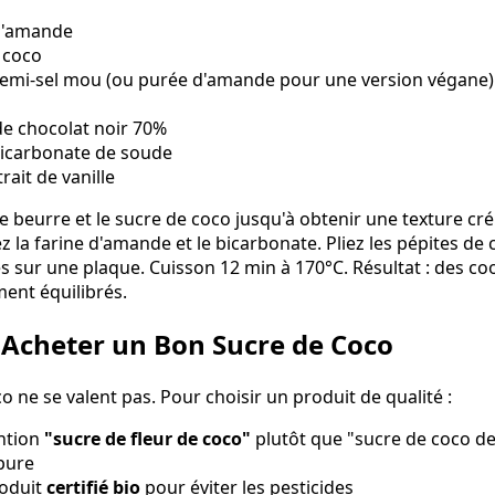
 d'amande
 coco
demi-sel mou (ou purée d'amande pour une version végane)
de chocolat noir 70%
 bicarbonate de soude
trait de vanille
e beurre et le sucre de coco jusqu'à obtenir une texture cr
rez la farine d'amande et le bicarbonate. Pliez les pépites d
es sur une plaque. Cuisson 12 min à 170°C. Résultat : des co
ment équilibrés.
 Acheter un Bon Sucre de Coco
o ne se valent pas. Pour choisir un produit de qualité :
ention
"sucre de fleur de coco"
plutôt que "sucre de coco de p
pure
roduit
certifié bio
pour éviter les pesticides