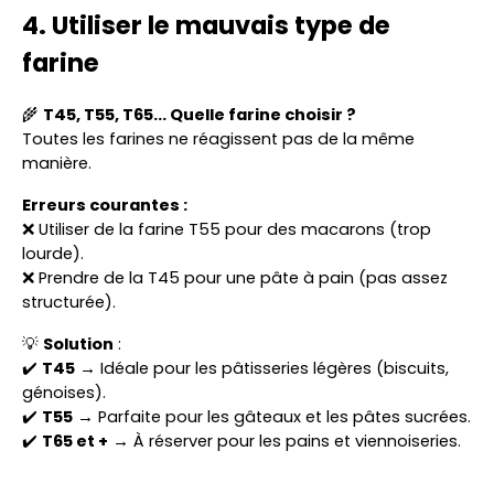
4. Utiliser le mauvais type de
farine
🌾
T45, T55, T65… Quelle farine choisir ?
Toutes les farines ne réagissent pas de la même
manière.
Erreurs courantes :
❌ Utiliser de la farine T55 pour des macarons (trop
lourde).
❌ Prendre de la T45 pour une pâte à pain (pas assez
structurée).
💡
Solution
:
✔️
T45
→ Idéale pour les pâtisseries légères (biscuits,
génoises).
✔️
T55
→ Parfaite pour les gâteaux et les pâtes sucrées.
✔️
T65 et +
→ À réserver pour les pains et viennoiseries.