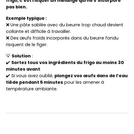
frigo, c’est risquer un mélange qui ne s’incorpore
pas bien.
Exemple typique :
❌ Une pâte sablée avec du beurre trop chaud devient
collante et difficile à travailler.
❌ Des œufs froids incorporés dans du beurre fondu
risquent de le figer.
💡
Solution
:
✔️
Sortez tous vos ingrédients du frigo au moins 30
minutes avant
.
✔️ Si vous avez oublié,
plongez vos œufs dans de l’eau
tiède pendant 5 minutes
pour les amener à
température ambiante.