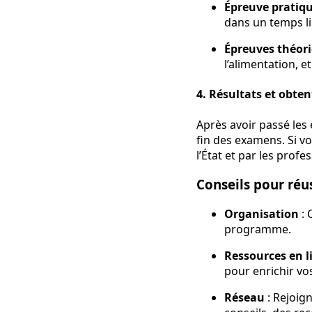
Épreuve pratiq
dans un temps li
Épreuves théor
l’alimentation, e
4.
Résultats et obte
Après avoir passé les
fin des examens. Si v
l’État et par les profe
Conseils pour réus
Organisation
: 
programme.
Ressources en l
pour enrichir vo
Réseau
: Rejoig