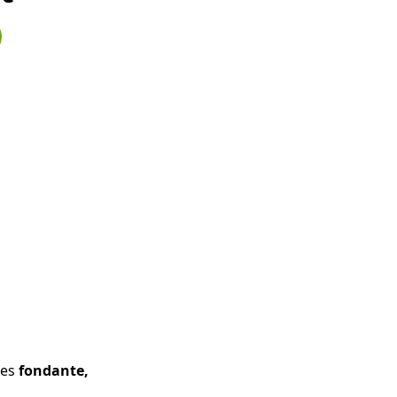

mes
fondante,