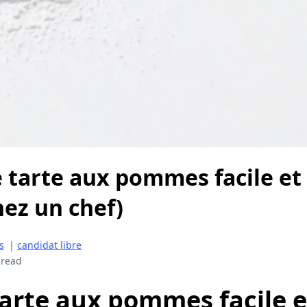
 tarte aux pommes facile et
ez un chef)
s
|
candidat libre
 read
tarte aux pommes facile e