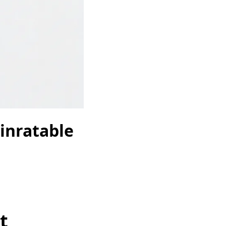
 inratable
t