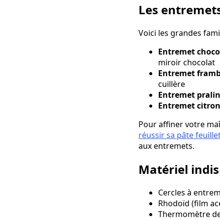
Les entremets
Voici les grandes fam
Entremet chocol
miroir chocolat
Entremet frambo
cuillère
Entremet pralin
Entremet citro
Pour affiner votre ma
réussir sa pâte feuill
aux entremets.
Matériel indi
Cercles à entrem
Rhodoïd (film a
Thermomètre de 