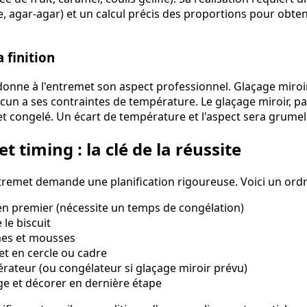
ine, agar-agar) et un calcul précis des proportions pour obte
a finition
donne à l'entremet son aspect professionnel. Glaçage miroir
n a ses contraintes de température. Le glaçage miroir, pa
t congelé. Un écart de température et l'aspect sera grumele
t timing : la clé de la réussite
tremet demande une planification rigoureuse. Voici un ordre
t en premier (nécessite un temps de congélation)
 le biscuit
mes et mousses
t en cercle ou cadre
érateur (ou congélateur si glaçage miroir prévu)
age et décorer en dernière étape