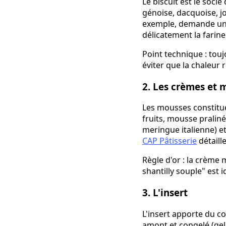
Le biscuit est le socl
génoise, dacquoise, jo
exemple, demande une 
délicatement la farine
Point technique : touj
éviter que la chaleur 
2. Les crèmes et 
Les mousses constitue
fruits, mousse pralin
meringue italienne) 
CAP Pâtisserie
détaill
Règle d'or : la crème 
shantilly souple" est 
3. L'insert
L'insert apporte du co
amont et congelé (gelé