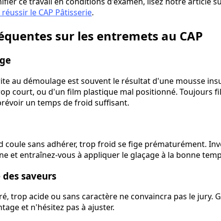
ifier ce travail en conditions d'examen, lisez notre article s
réussir le CAP Pâtisserie
.
réquentes sur les entremets au CAP
ge
rite au démoulage est souvent le résultat d'une mousse ins
rop court, ou d'un film plastique mal positionné. Toujours f
 prévoir un temps de froid suffisant.
 coule sans adhérer, trop froid se fige prématurément. Inv
e et entraînez-vous à appliquer le glaçage à la bonne tem
 des saveurs
é, trop acide ou sans caractère ne convaincra pas le jury.
ge et n'hésitez pas à ajuster.