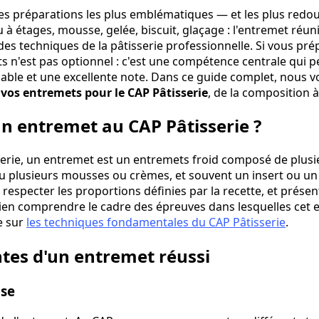
des préparations les plus emblématiques — et les plus red
 à étages, mousse, gelée, biscuit, glaçage : l'entremet réun
l des techniques de la pâtisserie professionnelle. Si vous pr
s n'est pas optionnel : c'est une compétence centrale qui pe
sable et une excellente note. Dans ce guide complet, nous 
 vos entremets pour le CAP Pâtisserie
, de la composition à 
un entremet au CAP Pâtisserie ?
erie, un entremet est un entremets froid composé de plusi
u plusieurs mousses ou crèmes, et souvent un insert ou un g
, respecter les proportions définies par la recette, et prése
ien comprendre le cadre des épreuves dans lesquelles cet exe
e sur
les techniques fondamentales du CAP Pâtisserie
.
tes d'un entremet réussi
ase