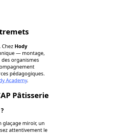
ntremets
. Chez
Hody
chnique — montage,
 à des organismes
accompagnement
urces pédagogiques.
Hody Academy
.
AP Pâtisserie
 ?
 glaçage miroir, un
sez attentivement le