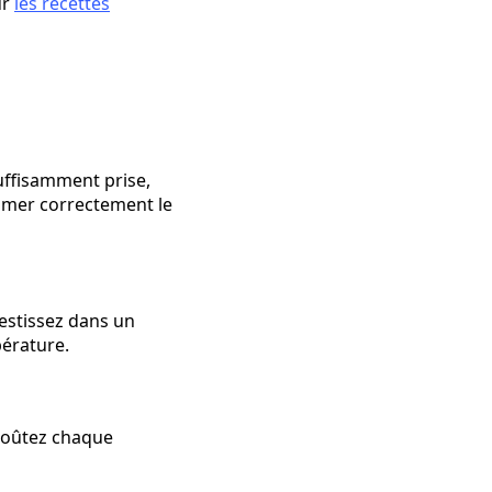
ur
les recettes
uffisamment prise,
ilmer correctement le
estissez dans un
pérature.
 Goûtez chaque