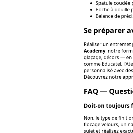
Spatule coudée p
Poche à douille 
Balance de préci
Se préparer a
Réaliser un entremet
Academy
, notre for
glaçage, décors — en 
comme Educatel, l'At
personnalisé avec des
Découvrez notre app
FAQ — Questio
Doit-on toujours 
Non, le type de finit
flocage velours, un n
sujet et réalisez exac