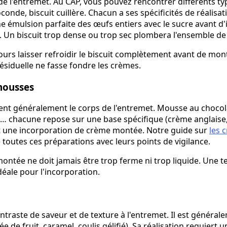
e de l'entremet. Au CAP, vous pouvez rencontrer différents typ
conde, biscuit cuillère. Chacun a ses spécificités de réalisat
émulsion parfaite des œufs entiers avec le sucre avant d
. Un biscuit trop dense ou trop sec plombera l'ensemble de l
ours laisser refroidir le biscuit complètement avant de mon
résiduelle ne fasse fondre les crèmes.
mousses
nt généralement le corps de l'entremet. Mousse au chocol
é… chacune repose sur une base spécifique (crème anglaise
et une incorporation de crème montée. Notre guide sur
les 
e toutes ces préparations avec leurs points de vigilance.
montée ne doit jamais être trop ferme ni trop liquide. Une 
idéale pour l'incorporation.
ntraste de saveur et de texture à l'entremet. Il est général
e de fruit, caramel, coulis gélifié). Sa réalisation requiert