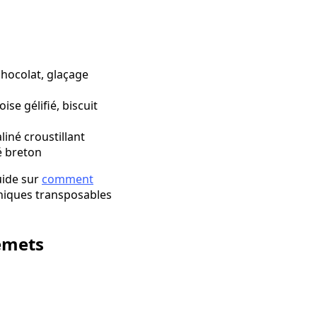
hocolat, glaçage
se gélifié, biscuit
liné croustillant
é breton
uide sur
comment
niques transposables
remets