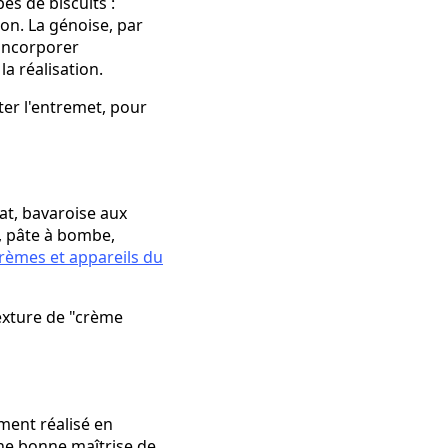
es de biscuits :
ion. La génoise, par
'incorporer
a réalisation.
ter l'entremet, pour
at, bavaroise aux
, pâte à bombe,
crèmes et appareils du
texture de "crème
ement réalisé en
 une bonne maîtrise de