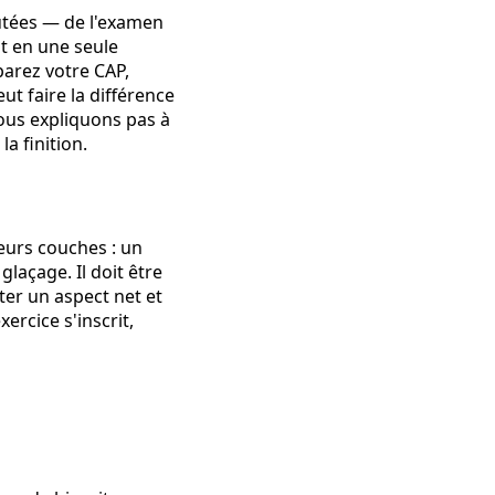
outées — de l'examen
it en une seule
éparez votre CAP,
ut faire la différence
vous expliquons pas à
la finition.
eurs couches : un
laçage. Il doit être
nter un aspect net et
rcice s'inscrit,