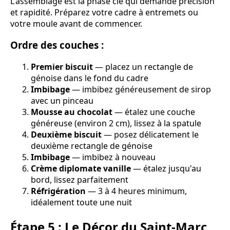
L'assemblage est la phase clé qui demande précision
et rapidité. Préparez votre cadre à entremets ou
votre moule avant de commencer.
Ordre des couches :
Premier biscuit
— placez un rectangle de
génoise dans le fond du cadre
Imbibage
— imbibez généreusement de sirop
avec un pinceau
Mousse au chocolat
— étalez une couche
généreuse (environ 2 cm), lissez à la spatule
Deuxième biscuit
— posez délicatement le
deuxième rectangle de génoise
Imbibage
— imbibez à nouveau
Crème diplomate vanille
— étalez jusqu'au
bord, lissez parfaitement
Réfrigération
— 3 à 4 heures minimum,
idéalement toute une nuit
Étape 5 : Le Décor du Saint-Marc