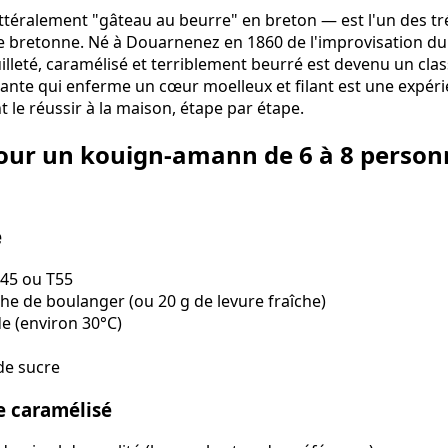
téralement "gâteau au beurre" en breton — est l'un des tr
ie bretonne. Né à Douarnenez en 1860 de l'improvisation d
illeté, caramélisé et terriblement beurré est devenu un cla
ante qui enferme un cœur moelleux et filant est une expéri
 le réussir à la maison, étape par étape.
our un kouign-amann de 6 à 8 person
e
T45 ou T55
che de boulanger (ou 20 g de levure fraîche)
de (environ 30°C)
 de sucre
ge caramélisé