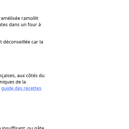
ramélisée ramollit
utes dans un four à
 déconseillée car la
nçaises, aux côtés du
hniques de la
e
guide des recettes
 insuffisant, ou pâte