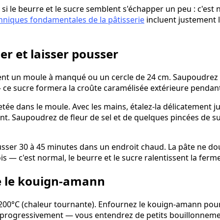
si le beurre et le sucre semblent s'échapper un peu : c'est n
hniques fondamentales de la pâtisserie
incluent justement l
er et laisser pousser
t un moule à manqué ou un cercle de 24 cm. Saupoudrez l
ce sucre formera la croûte caramélisée extérieure pendant
etée dans le moule. Avec les mains, étalez-la délicatement 
ent. Saupoudrez de fleur de sel et de quelques pincées de 
usser 30 à 45 minutes dans un endroit chaud. La pâte ne d
 — c'est normal, le beurre et le sucre ralentissent la ferm
re le kouign-amann
 200°C (chaleur tournante). Enfournez le kouign-amann pour
 progressivement — vous entendrez de petits bouillonneme