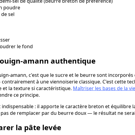
demi-sel de qualité (beurre breton de préférence)
en poudre
 de sel
isser
oudrer le fond
 kouign-amann authentique
ouign-amann, c'est que le sucre et le beurre sont incorporés
 contrairement à une viennoiserie classique. C'est cette tec
 et la texture si caractéristique.
Maîtriser les bases de la vi
ndre ce principe.
 indispensable : il apporte le caractère breton et équilibre
 pas de remplacer par du beurre doux — le résultat ne sera
arer la pâte levée