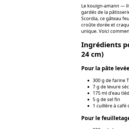
Le kouign-amann — lit
gardés de la pâtisser
Scordia, ce gâteau feu
croûte dorée et craqu
unique. Voici comment
Ingrédients p
24 cm)
Pour la pâte levé
300 g de farine 
7 g de levure sè
175 ml d'eau tiè
5 g de sel fin
1 cuillère à café
Pour le feuilleta