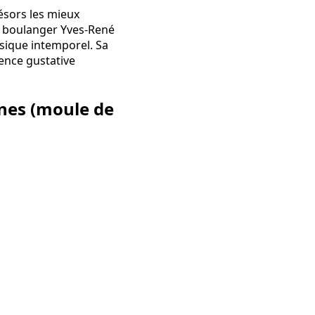
ésors les mieux
u boulanger Yves-René
ssique intemporel. Sa
ence gustative
nes (moule de