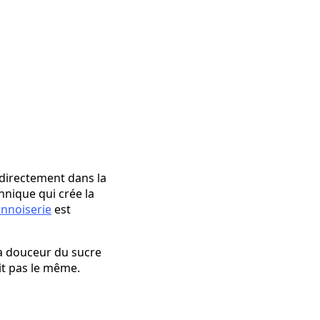
 directement dans la
hnique qui crée la
ennoiserie
est
 la douceur du sucre
it pas le même.