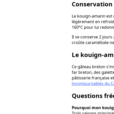
Conservation 
Le kouign-amann est me
légèrement en refroid
160°C pour lui redonne
Il se conserve 2 jour
croûte caramélisée ne
Le kouign-ama
Ce gâteau breton s'ins
far breton, des galett
pâtisserie française 
incontournables du C
Questions fr
Pourquoi mon kouign
Trois raisons princip