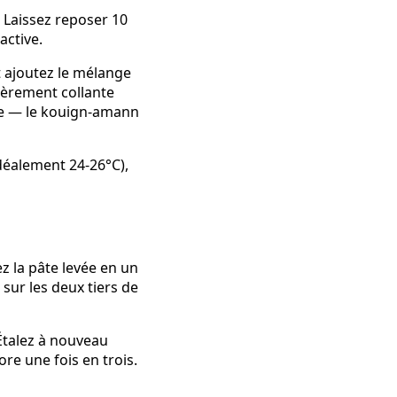
. Laissez reposer 10
active.
et ajoutez le mélange
gèrement collante
che — le kouign-amann
déalement 24-26°C),
ez la pâte levée en un
 sur les deux tiers de
 Étalez à nouveau
re une fois en trois.