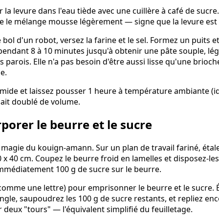
a levure dans l'eau tiède avec une cuillère à café de sucre
e le mélange mousse légèrement — signe que la levure est 
 bol d'un robot, versez la farine et le sel. Formez un puits 
 pendant 8 à 10 minutes jusqu'à obtenir une pâte souple, lé
s parois. Elle n'a pas besoin d'être aussi lisse qu'une brio
e.
mide et laissez pousser 1 heure à température ambiante (i
 ait doublé de volume.
rporer le beurre et le sucre
la magie du kouign-amann. Sur un plan de travail fariné, étal
 x 40 cm. Coupez le beurre froid en lamelles et disposez-les
mmédiatement 100 g de sucre sur le beurre.
 (comme une lettre) pour emprisonner le beurre et le sucre.
gle, saupoudrez les 100 g de sucre restants, et repliez enco
 deux "tours" — l'équivalent simplifié du feuilletage.