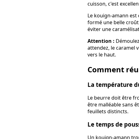
cuisson, c'est excellen
Le kouign-amann est c
formé une belle croût
éviter une caramélisat
Attention :
Démoulez i
attendez, le caramel v
vers le haut.
Comment réuss
La température d
Le beurre doit être fro
être malléable sans ê
feuillets distincts.
Le temps de pous
Un kouign-amann trop