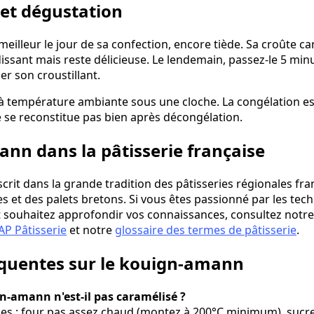
et dégustation
illeur le jour de sa confection, encore tiède. Sa croûte ca
issant mais reste délicieuse. Le lendemain, passez-le 5 min
r son croustillant.
s à température ambiante sous une cloche. La congélation est
 se reconstitue pas bien après décongélation.
nn dans la pâtisserie française
crit dans la grande tradition des pâtisseries régionales fra
es et des palets bretons. Si vous êtes passionné par les tec
et souhaitez approfondir vos connaissances, consultez notr
AP Pâtisserie
et notre
glossaire des termes de pâtisserie
.
équentes sur le kouign-amann
-amann n'est-il pas caramélisé ?
ales : four pas assez chaud (montez à 200°C minimum), sucre