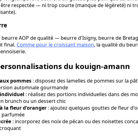
 être respectée — ni trop courte (manque de légèreté) ni t
isante).
rre
Un beurre AOP de qualité — beurre d'Isigny, beurre de Bretag
t final.
Comme pour le croissant maison
, la qualité du beu
iennoiserie.
 personnalisations du kouign-amann
 aux pommes
: disposez des lamelles de pommes sur la pât
version automnale gourmande
ndividuel
: réalisez des portions individuelles dans des m
un brunch ou un dessert chic
la fleur d'oranger
: ajoutez quelques gouttes de fleur d'
e parfumée
ucrée
: incorporez des noix de pécan ou des noisettes conca
 croquant