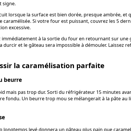
t signe.
uit lorsque la surface est bien dorée, presque ambrée, et 
e caramélisée. Si votre four est puissant, couvrez les 5 der
ion excessive.
mmédiatement à la sortie du four en retournant sur une gr
a durcir et le gâteau sera impossible à démouler. Laissez re
ir la caramélisation parfaite
u beurre
id mais pas trop dur. Sorti du réfrigérateur 15 minutes avant l
tre fondu. Un beurre trop mou se mélangerait à la pâte au l
se
 longtemps levé donnera un gâteau plus pain que caramel