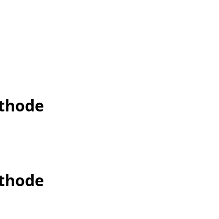
éthode
éthode