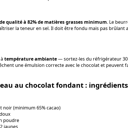
 de qualité à 82% de matières grasses minimum
. Le beur
iser la teneur en sel. Il doit être fondu mais pas brûlan
 à
température ambiante
— sortez-les du réfrigérateur 3
chent une émulsion correcte avec le chocolat et peuvent fai
teau au chocolat fondant : ingrédients
at noir (minimum 65% cacao)
 doux
en poudre
 2 jaunes