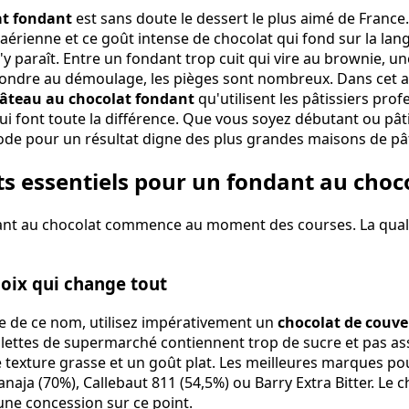
at fondant
est sans doute le dessert le plus aimé de France
 aérienne et ce goût intense de chocolat qui fond sur la la
'y paraît. Entre un fondant trop cuit qui vire au brownie, 
fondre au démoulage, les pièges sont nombreux. Dans cet ar
gâteau au chocolat fondant
qu'utilisent les pâtissiers prof
ui font toute la différence. Que vous soyez débutant ou pâti
de pour un résultat digne des plus grandes maisons de pât
ts essentiels pour un fondant au choco
dant au chocolat commence au moment des courses. La quali
hoix qui change tout
e de ce nom, utilisez impérativement un
chocolat de couve
ablettes de supermarché contiennent trop de sucre et pas a
 texture grasse et un goût plat. Les meilleures marques pou
aja (70%), Callebaut 811 (54,5%) ou Barry Extra Bitter. Le c
une concession sur ce point.