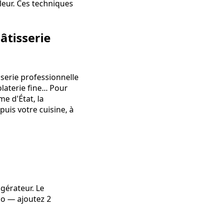
eur. Ces techniques
âtisserie
sserie professionnelle
aterie fine... Pour
me d'État, la
uis votre cuisine, à
igérateur. Le
go — ajoutez 2