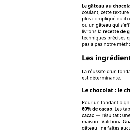
Le
gâteau au chocol
coulant, cette texture
plus compliqué qu'il n
ou un gâteau qui s'ef
livrons la
recette de 
techniques précises q
pas à pas notre métho
Les ingrédien
La réussite d'un fon
est déterminante.
Le chocolat : le c
Pour un fondant dign
60% de cacao
. Les t
cacao — résultat : une
maison : Valrhona Guan
gâteau : ne faites auc