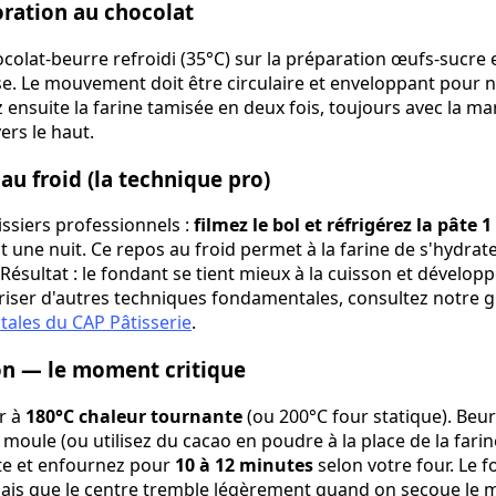
oration au chocolat
colat-beurre refroidi (35°C) sur la préparation œufs-sucre e
. Le mouvement doit être circulaire et enveloppant pour n
 ensuite la farine tamisée en deux fois, toujours avec la ma
rs le haut.
 au froid (la technique pro)
tissiers professionnels :
filmez le bol et réfrigérez la pâte 
t une nuit. Ce repos au froid permet à la farine de s'hydrate
 Résultat : le fondant se tient mieux à la cuisson et dévelo
iser d'autres techniques fondamentales, consultez notre g
ales du CAP Pâtisserie
.
son — le moment critique
r à
180°C chaleur tournante
(ou 200°C four statique). Beur
oule (ou utilisez du cacao en poudre à la place de la farin
âte et enfournez pour
10 à 12 minutes
selon votre four. Le 
mais que le centre tremble légèrement quand on secoue le mo