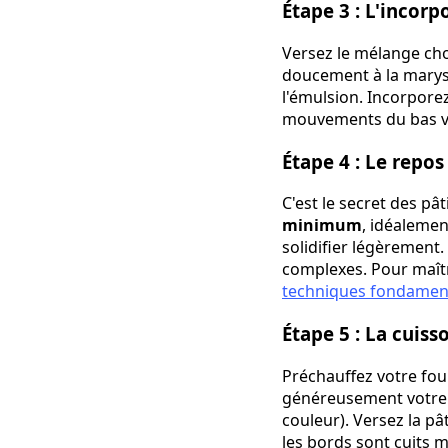
Étape 3 : L'incorp
Versez le mélange cho
doucement à la maryse
l'émulsion. Incorporez
mouvements du bas ve
Étape 4 : Le repos
C'est le secret des pâ
minimum
, idéalemen
solidifier légèrement.
complexes. Pour maîtr
techniques fondament
Étape 5 : La cuis
Préchauffez votre fou
généreusement votre m
couleur). Versez la p
les bords sont cuits 