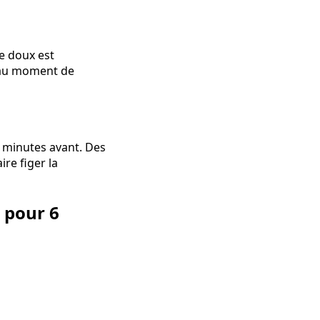
re doux est
t au moment de
0 minutes avant. Des
re figer la
 pour 6