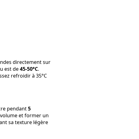
ondes directement sur
du est de
45-50°C
.
sez refroidir à 35°C
ucre pendant
5
e volume et former un
ant sa texture légère