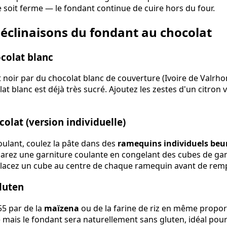
e soit ferme — le fondant continue de cuire hors du four.
déclinaisons du fondant au chocolat
colat blanc
 noir par du chocolat blanc de couverture (Ivoire de Valrho
at blanc est déjà très sucré. Ajoutez les zestes d'un citron v
olat (version individuelle)
ulant, coulez la pâte dans des
ramequins individuels beu
arez une garniture coulante en congelant des cubes de ga
s placez un cube au centre de chaque ramequin avant de rempl
luten
55 par de la
maïzena
ou de la farine de riz en même proport
 mais le fondant sera naturellement sans gluten, idéal pou