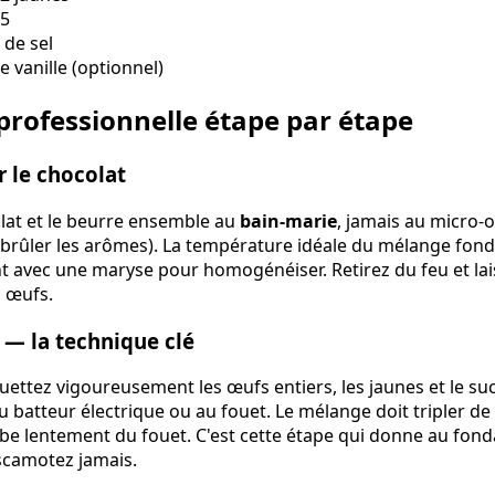
55
 de sel
de vanille (optionnel)
professionnelle étape par étape
r le chocolat
olat et le beurre ensemble au
bain-marie
, jamais au micro-
e brûler les arômes). La température idéale du mélange fon
avec une maryse pour homogénéiser. Retirez du feu et lais
s œufs.
n — la technique clé
uettez vigoureusement les œufs entiers, les jaunes et le s
u batteur électrique ou au fouet. Le mélange doit tripler d
e lentement du fouet. C'est cette étape qui donne au fond
escamotez jamais.