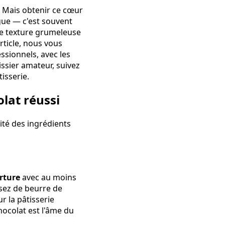
. Mais obtenir ce cœur
ngue — c'est souvent
une texture grumeleuse
ticle, nous vous
essionnels, avec les
ssier amateur, suivez
isserie.
lat réussi
té des ingrédients
rture
avec au moins
ssez de beurre de
r la pâtisserie
hocolat est l'âme du