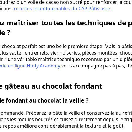
drez d'un voile de cacao non sucré pour renforcer la coul
ie des
recettes incontournables du CAP Pâtisserie
.
z maîtriser toutes les techniques de p
e ?
chocolat parfait est une belle première étape. Mais la pâti
plus vaste : entremets, viennoiseries, pièces montées, chocol
uérir une véritable maîtrise technique reconnue par un diplô
erie en ligne Hody Academy
vous accompagne pas à pas, dep
e gâteau au chocolat fondant
e fondant au chocolat la veille ?
ommandé. Préparez la pâte la veille et conservez-la au réfr
dans les moules beurrés et cuisez directement depuis le fri
e repos améliore considérablement la texture et le goût.