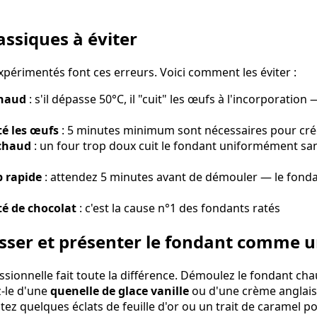
assiques à éviter
xpérimentés font ces erreurs. Voici comment les éviter :
chaud
: s'il dépasse 50°C, il "cuit" les œufs à l'incorporation 
té les œufs
: 5 minutes minimum sont nécessaires pour crée
 chaud
: un four trop doux cuit le fondant uniformément sans
 rapide
: attendez 5 minutes avant de démouler — le fondant
é de chocolat
: c'est la cause n°1 des fondants ratés
ser et présenter le fondant comme u
sionnelle fait toute la différence. Démoulez le fondant chau
-le d'une
quenelle de glace vanille
ou d'une crème anglais
ez quelques éclats de feuille d'or ou un trait de caramel p