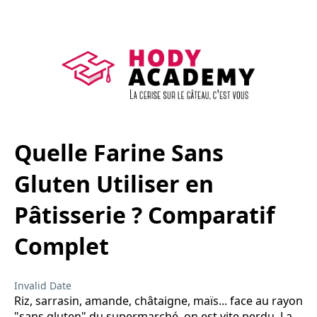
Quelle Farine Sans
Gluten Utiliser en
Pâtisserie ? Comparatif
Complet
Invalid Date
Riz, sarrasin, amande, châtaigne, maïs... face au rayon
"sans gluten" du supermarché, on est vite perdu. La