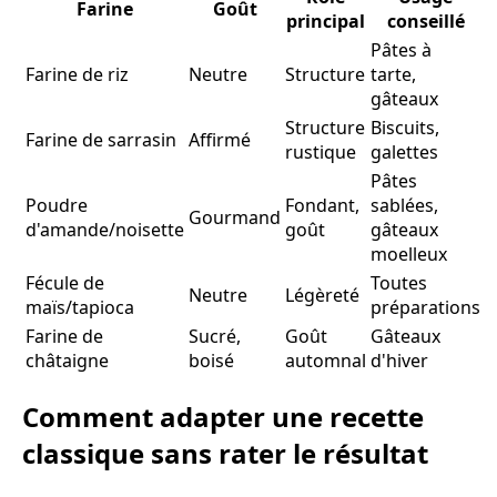
Farine
Goût
principal
conseillé
Pâtes à
Farine de riz
Neutre
Structure
tarte,
gâteaux
Structure
Biscuits,
Farine de sarrasin
Affirmé
rustique
galettes
Pâtes
Poudre
Fondant,
sablées,
Gourmand
d'amande/noisette
goût
gâteaux
moelleux
Fécule de
Toutes
Neutre
Légèreté
maïs/tapioca
préparations
Farine de
Sucré,
Goût
Gâteaux
châtaigne
boisé
automnal
d'hiver
Comment adapter une recette
classique sans rater le résultat