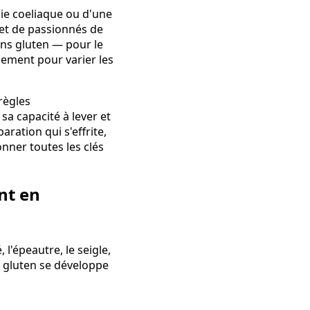
die coeliaque ou d'une
 et de passionnés de
sans gluten — pour le
lement pour varier les
règles
 sa capacité à lever et
aration qui s'effrite,
onner toutes les clés
ant en
l'épeautre, le seigle,
le gluten se développe