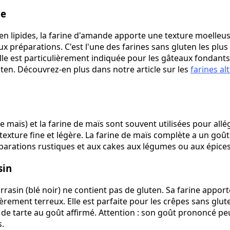
de
 en lipides, la farine d'amande apporte une texture moelleu
x préparations. C'est l'une des farines sans gluten les plus
le est particulièrement indiquée pour les gâteaux fondants,
uten. Découvrez-en plus dans notre article sur les
farines al
 maïs) et la farine de maïs sont souvent utilisées pour all
texture fine et légère. La farine de maïs complète a un goû
parations rustiques et aux cakes aux légumes ou aux épices
sin
rrasin (blé noir) ne contient pas de gluten. Sa farine appo
gèrement terreux. Elle est parfaite pour les crêpes sans glute
s de tarte au goût affirmé. Attention : son goût prononcé p
s.