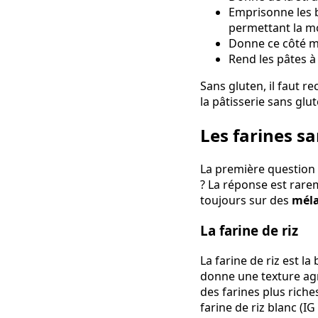
Emprisonne les b
permettant la m
Donne ce côté mo
Rend les pâtes à
Sans gluten, il faut re
la pâtisserie sans glut
Les farines sa
La première question q
? La réponse est rare
toujours sur des
méla
La farine de riz
La farine de riz est l
donne une texture agré
des farines plus riche
farine de riz blanc (IG