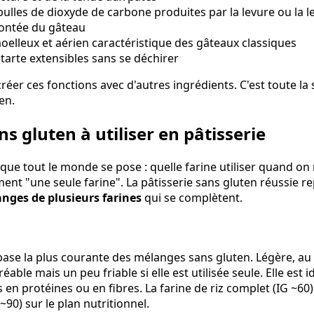
ulles de dioxyde de carbone produites par la levure ou la l
ontée du gâteau
elleux et aérien caractéristique des gâteaux classiques
 tarte extensibles sans se déchirer
créer ces fonctions avec d'autres ingrédients. C'est toute la s
en.
ns gluten à utiliser en pâtisserie
ue tout le monde se pose : quelle farine utiliser quand on r
ment "une seule farine". La pâtisserie sans gluten réussie 
nges de plusieurs farines
qui se complètent.
a base la plus courante des mélanges sans gluten. Légère, au 
able mais un peu friable si elle est utilisée seule. Elle est
s en protéines ou en fibres. La farine de riz complet (IG ~60)
 ~90) sur le plan nutritionnel.