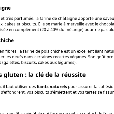
aigne
et très parfumée, la farine de châtaigne apporte une save
x, cakes et biscuits. Elle se marie à merveille avec le chocolat,
utilisée en complément (20 à 40% du mélange) pour ne pas alo
chiche
n fibres, la farine de pois chiche est un excellent liant natu
er les oeufs dans certaines recettes véganes. Son goût pro
(galettes, biscuits, cakes aux légumes).
 gluten : la clé de la réussite
 il faut utiliser des
liants naturels
pour assurer la cohésio
s'effondrent, vos biscuits s'émiettent et vos tartes se fissur
 est une fibre végétale qui forme un gel au contact de l'eau. 