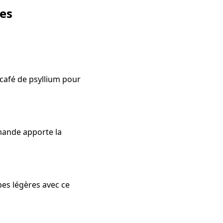
ces
à café de psyllium pour
.
amande apporte la
es légères avec ce