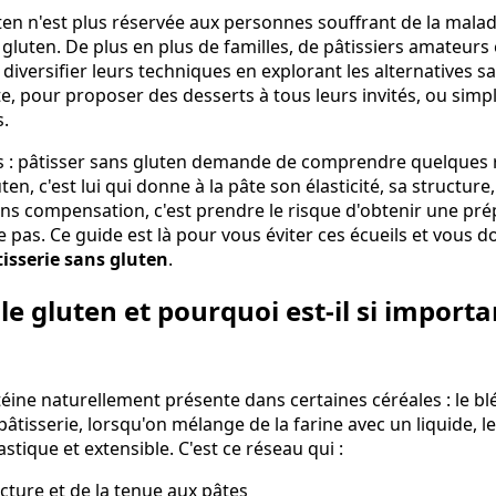
uten n'est plus réservée aux personnes souffrant de la mala
 gluten. De plus en plus de familles, de pâtissiers amateurs
 diversifier leurs techniques en explorant les alternatives 
te, pour proposer des desserts à tous leurs invités, ou simp
s.
 : pâtisser sans gluten demande de comprendre quelques 
n, c'est lui qui donne à la pâte son élasticité, sa structure,
 sans compensation, c'est prendre le risque d'obtenir une prép
ve pas. Ce guide est là pour vous éviter ces écueils et vous d
isserie sans gluten
.
le gluten et pourquoi est-il si import
éine naturellement présente dans certaines céréales : le blé, 
 pâtisserie, lorsqu'on mélange de la farine avec un liquide, 
stique et extensible. C'est ce réseau qui :
cture et de la tenue aux pâtes