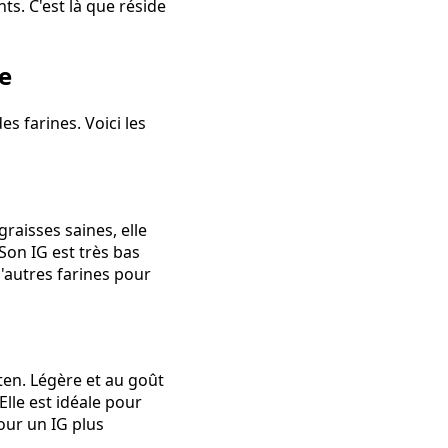
ts. C'est là que réside
e
s farines. Voici les
graisses saines, elle
Son IG est très bas
d'autres farines pour
uten. Légère et au goût
lle est idéale pour
pour un IG plus