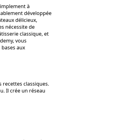
 simplement à
érablement développée
âteaux délicieux,
es nécessite de
tisserie classique, et
ademy, vous
s bases aux
s recettes classiques.
u. Il crée un réseau