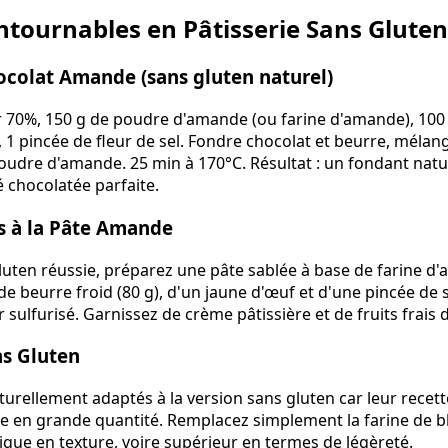
ntournables en Pâtisserie Sans Gluten
ocolat Amande (sans gluten naturel)
r 70%, 150 g de poudre d'amande (ou farine d'amande), 100 
 1 pincée de fleur de sel. Fondre chocolat et beurre, mélang
poudre d'amande. 25 min à 170°C. Résultat : un fondant nat
é chocolatée parfaite.
ts à la Pâte Amande
luten réussie, préparez une pâte sablée à base de farine d'
 de beurre froid (80 g), d'un jaune d'œuf et d'une pincée de 
r sulfurisé. Garnissez de crème pâtissière et de fruits frais 
ns Gluten
turellement adaptés à la version sans gluten car leur recette
 en grande quantité. Remplacez simplement la farine de blé
ntique en texture, voire supérieur en termes de légèreté.