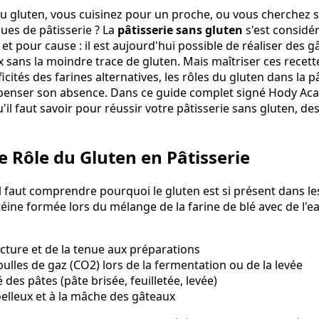
au gluten, vous cuisinez pour un proche, ou vous cherchez
ques de pâtisserie ? La
pâtisserie sans gluten
s'est consid
et pour cause : il est aujourd'hui possible de réaliser des g
 sans la moindre trace de gluten. Mais maîtriser ces recett
cités des farines alternatives, les rôles du gluten dans la pâ
penser son absence. Dans ce guide complet signé Hody Ac
'il faut savoir pour réussir votre pâtisserie sans gluten, de
 Rôle du Gluten en Pâtisserie
il faut comprendre pourquoi le gluten est si présent dans le
éine formée lors du mélange de la farine de blé avec de l'ea
cture et de la tenue aux préparations
ulles de gaz (CO2) lors de la fermentation ou de la levée
é des pâtes (pâte brisée, feuilletée, levée)
elleux et à la mâche des gâteaux