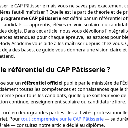
ser le CAP Pâtisserie mais vous ne savez pas exactement c
res faut-il maîtriser ? Quelle est la part de théorie et de 
e
programme CAP pâtisserie
est défini par un référentiel of
 candidats — apprentis, élèves en voie scolaire ou candidat
des doigts. Dans cet article, nous vous dévoilons l'intégral
tences attendues pour chaque épreuve, les astuces pour b
ody Academy vous aide à les maîtriser depuis chez vous. Q
 déjà des bases, ce guide vous donnera une vision claire e
attend.
le référentiel du CAP Pâtisserie ?
ose sur un
référentiel officiel
publié par le ministère de l'É
isément toutes les compétences et connaissances que le ti
le même pour tous les candidats, quelle que soit leur voie de
ion continue, enseignement scolaire ou candidature libre.
cturé en deux grandes parties : les activités professionnelles
rie). Pour
tout comprendre sur le CAP Pâtisserie
— sa durée
rale — consultez notre article dédié au diplôme.