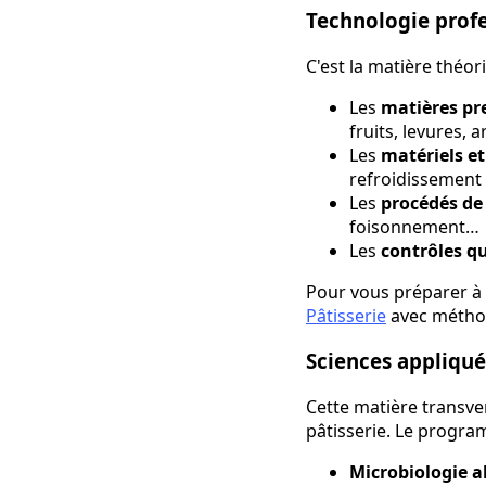
Technologie profe
C'est la matière théori
Les
matières pr
fruits, levures,
Les
matériels e
refroidissement
Les
procédés de
foisonnement…
Les
contrôles qu
Pour vous préparer à
Pâtisserie
avec méthode
Sciences appliqu
Cette matière transver
pâtisserie. Le progr
Microbiologie a