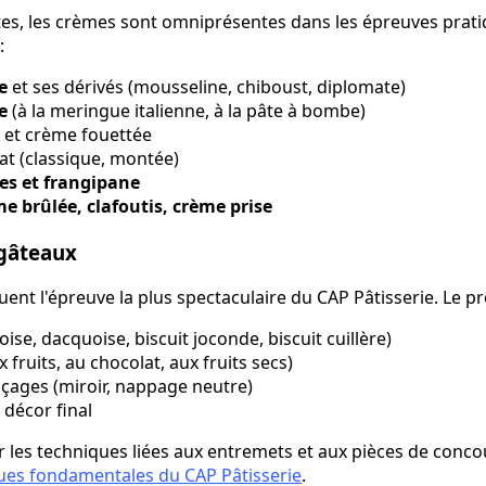
âtes, les crèmes sont omniprésentes dans les épreuves pra
:
e
et ses dérivés (mousseline, chiboust, diplomate)
e
(à la meringue italienne, à la pâte à bombe)
et crème fouettée
t (classique, montée)
s et frangipane
e brûlée, clafoutis, crème prise
 gâteaux
uent l'épreuve la plus spectaculaire du CAP Pâtisserie. Le 
oise, dacquoise, biscuit joconde, biscuit cuillère)
fruits, au chocolat, aux fruits secs)
laçages (miroir, nappage neutre)
 décor final
ur les techniques liées aux entremets et aux pièces de conco
ues fondamentales du CAP Pâtisserie
.