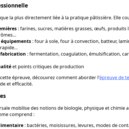
ssionnelle
que la plus directement liée à la pratique pâtissière. Elle co
emières
: farines, sucres, matières grasses, œufs, produits l
 arômes…
t équipements
: four à sole, four à convection, batteur, lamin
 rapide…
 fabrication
: fermentation, coagulation, émulsification, ca
alité
et points critiques de production
 cette épreuve, découvrez comment aborder l'
épreuve de t
 et efficacité.
ées
sale mobilise des notions de biologie, physique et chimie a
amme comprend :
limentaire
: bactéries, moisissures, levures, modes de co