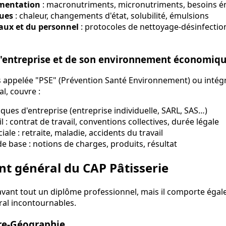
imentation
: macronutriments, micronutriments, besoins é
ques
: chaleur, changements d'état, solubilité, émulsions
aux et du personnel
: protocoles de nettoyage-désinfection
'entreprise et de son environnement économique
s appelée "PSE" (Prévention Santé Environnement) ou intég
l, couvre :
iques d'entreprise (entreprise individuelle, SARL, SAS…)
il : contrat de travail, conventions collectives, durée légale
iale : retraite, maladie, accidents du travail
de base : notions de charges, produits, résultat
t général du CAP Pâtisserie
 avant tout un diplôme professionnel, mais il comporte éga
al incontournables.
ire-Géographie