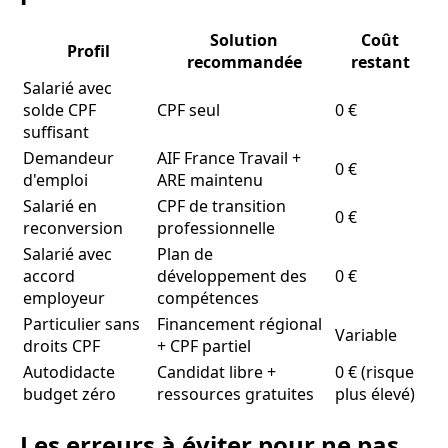
Solution
Coût
Profil
recommandée
restant
Salarié avec
solde CPF
CPF seul
0 €
suffisant
Demandeur
AIF France Travail +
0 €
d'emploi
ARE maintenu
Salarié en
CPF de transition
0 €
reconversion
professionnelle
Salarié avec
Plan de
accord
développement des
0 €
employeur
compétences
Particulier sans
Financement régional
Variable
droits CPF
+ CPF partiel
Autodidacte
Candidat libre +
0 € (risque
budget zéro
ressources gratuites
plus élevé)
Les erreurs à éviter pour ne pas