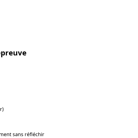
épreuve
r)
ement sans réfléchir