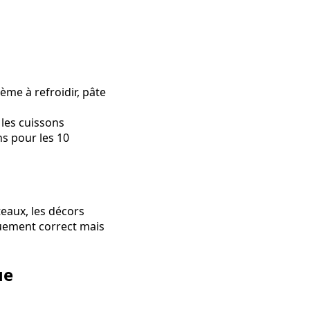
ème à refroidir, pâte
 les cuissons
ns pour les 10
teaux, les décors
quement correct mais
ue