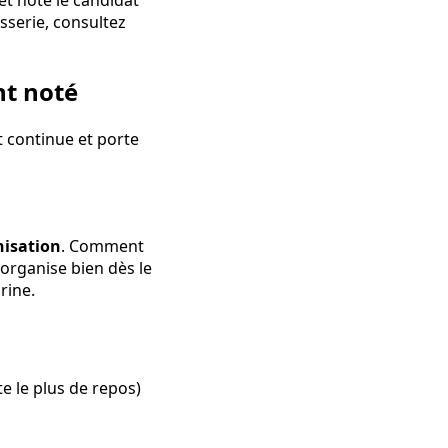
t note le candidat
sserie, consultez
nt noté
t continue et porte
nisation
. Comment
'organise bien dès le
rine.
e le plus de repos)