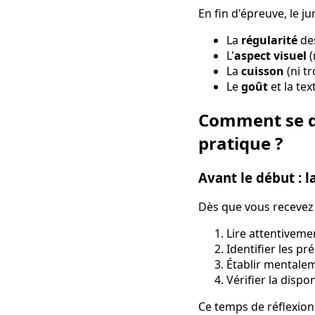
En fin d'épreuve, le j
La
régularité
des
L'
aspect visuel
(
La
cuisson
(ni tr
Le
goût
et la tex
Comment se dé
pratique ?
Avant le début : l
Dès que vous recevez 
Lire attentiveme
Identifier les pr
Établir mentalem
Vérifier la dispo
Ce temps de réflexion 