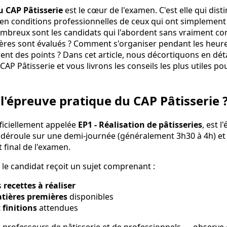
u CAP Pâtisserie
est le cœur de l'examen. C'est elle qui dist
r en conditions professionnelles de ceux qui ont simpleme
ombreux sont les candidats qui l'abordent sans vraiment c
itères sont évalués ? Comment s'organiser pendant les heures
ent des points ? Dans cet article, nous décortiquons en dét
AP Pâtisserie et vous livrons les conseils les plus utiles pou
l'épreuve pratique du CAP Pâtisserie 
fficiellement appelée
EP1 - Réalisation de pâtisseries
, est 
se déroule sur une demi-journée (généralement 3h30 à 4h) e
 final de l'examen.
 le candidat reçoit un sujet comprenant :
s
recettes à réaliser
atières premières
disponibles
 finitions
attendues