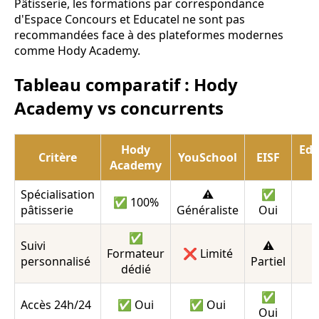
Pâtisserie, les formations par correspondance
d'Espace Concours et Educatel ne sont pas
recommandées face à des plateformes modernes
comme Hody Academy.
Tableau comparatif : Hody
Academy vs concurrents
Hody
Edu
Critère
YouSchool
EISF
Academy
Spécialisation
⚠️
✅
✅ 100%
pâtisserie
Généraliste
Oui
✅
Suivi
⚠️
Formateur
❌ Limité
personnalisé
Partiel
dédié
✅
Accès 24h/24
✅ Oui
✅ Oui
Oui