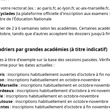
e votre rectorat (ex. : ac-paris.fr, ac-lyon.fr, ac-aix-marseille.fr
Cyclades
(la plateforme officielle d'inscription aux examens 
tère de l'Éducation Nationale
rier de 2 à 6 semaines selon les académies. Certaines acadé
octobre, tandis que d'autres acceptent les dossiers jusqu'à 
driers par grandes académies (à titre indicatif)
s à titre d'exemple sur la base des sessions passées. Vérif
mie pour les dates actuelles :
ris
: inscriptions habituellement ouvertes d'octobre à fin 
on
: inscriptions habituellement en octobre-novembre
Marseille
: inscriptions habituellement en octobre-novemb
ordeaux
: inscriptions habituellement d'octobre à mi-nove
le
: inscriptions habituellement en octobre-novembre
ulouse
: inscriptions habituellement en octobre-novembre
antes
: inscriptions habituellement d'octobre à fin novembr