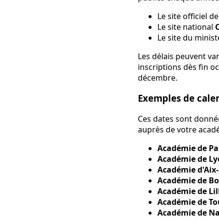
Le site officiel d
Le site national
Le site du minis
Les délais peuvent va
inscriptions dès fin 
décembre.
Exemples de calen
Ces dates sont donnée
auprès de votre acadé
Académie de Pa
Académie de Ly
Académie d'Aix-
Académie de B
Académie de Lil
Académie de To
Académie de N