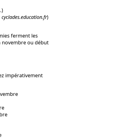
…)
:
cyclades.education.fr
)
mies ferment les
fin novembre ou début
iez impérativement
novembre
re
mbre
e