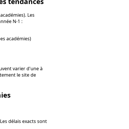
des tendances
s académies). Les
année N-1 :
les académies)
uvent varier d'une à
tement le site de
mies
Les délais exacts sont