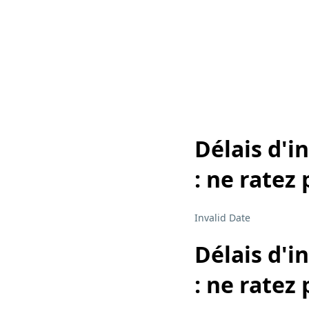
Délais d'i
: ne ratez 
Invalid Date
Délais d'i
: ne ratez 