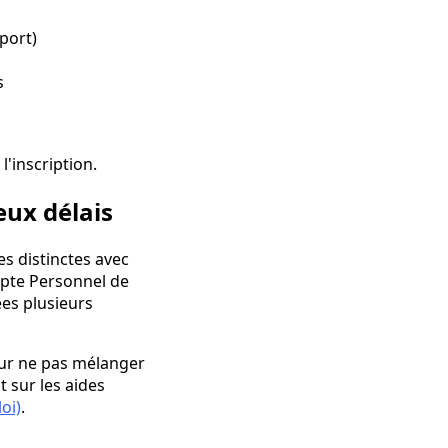
eport)
s
'inscription.
eux délais
s distinctes avec
ompte Personnel de
es plusieurs
r ne pas mélanger
 sur les aides
oi)
.