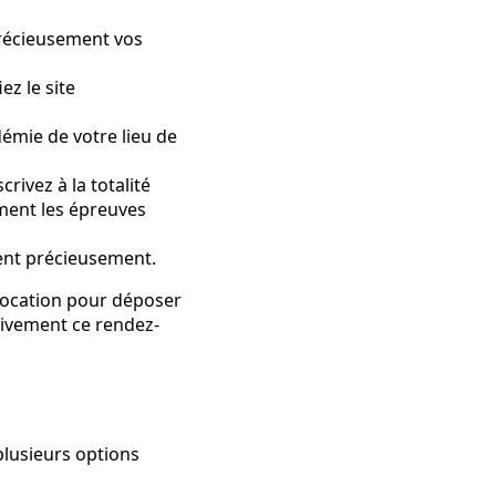
précieusement vos
ez le site
démie de votre lieu de
crivez à la totalité
ement les épreuves
ent précieusement.
vocation pour déposer
ativement ce rendez-
plusieurs options