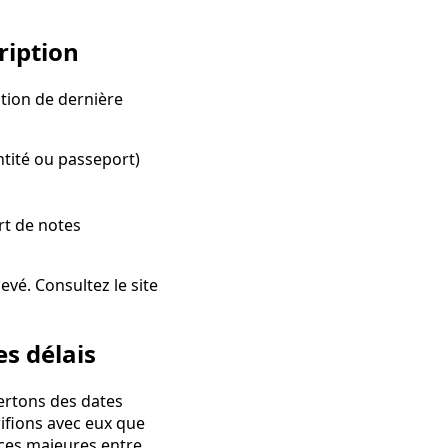
ription
ation de dernière
ntité ou passeport)
rt de notes
vé. Consultez le site
s délais
ertons des dates
rifions avec eux que
ences majeures entre