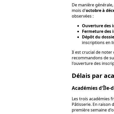
De manière générale, 
mois d'
octobre à dé
observées :
Ouverture des i
Fermeture des i
Dépôt du dossie
inscriptions en l
Il est crucial de not
recommandons de surv
l'ouverture des inscri
Délais par aca
Académies d'Île-de
Les trois académies f
Pâtisserie. En raison 
première semaine d'oct