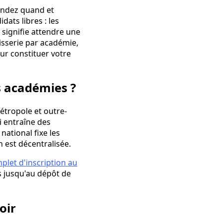
mandez quand et
ats libres : les
e signifie attendre une
tisserie par académie,
our constituer votre
es académies ?
étropole et outre-
 entraîne des
national fixe les
n est décentralisée.
plet d'inscription au
es jusqu'au dépôt de
oir