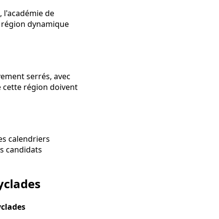
e, l'académie de
e région dynamique
ivement serrés, avec
 cette région doivent
s calendriers
es candidats
yclades
yclades