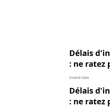
Délais d'i
: ne ratez 
Invalid Date
Délais d'i
: ne ratez 