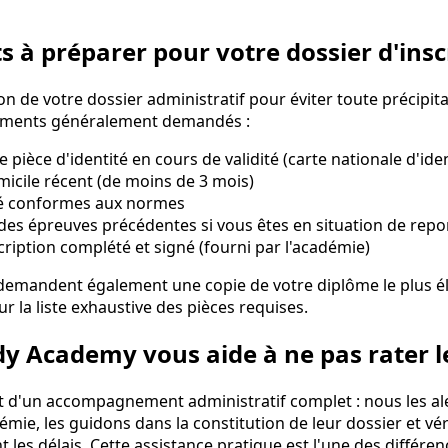
 à préparer pour votre dossier d'insc
ion de votre dossier administratif pour éviter toute précipit
cuments généralement demandés :
 pièce d'identité en cours de validité (carte nationale d'ide
omicile récent (de moins de 3 mois)
té conformes aux normes
des épreuves précédentes si vous êtes en situation de repo
cription complété et signé (fourni par l'académie)
emandent également une copie de votre diplôme le plus éle
 la liste exhaustive des pièces requises.
Academy vous aide à ne pas rater le
t d'un accompagnement administratif complet : nous les al
émie, les guidons dans la constitution de leur dossier et vé
t les délais. Cette assistance pratique est l'une des différ