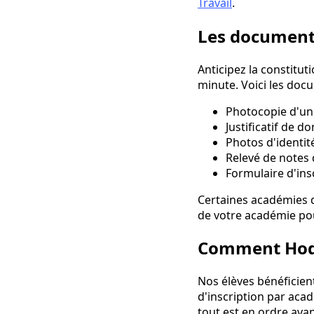
Travail
.
Les documents
Anticipez la constitut
minute. Voici les do
Photocopie d'une
Justificatif de d
Photos d'identi
Relevé de notes 
Formulaire d'ins
Certaines académies d
de votre académie pour
Comment Hody 
Nos élèves bénéficien
d'inscription par acad
tout est en ordre avan