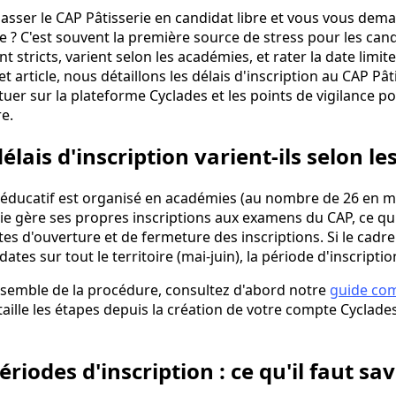
asser le CAP Pâtisserie en candidat libre et vous vous de
? C'est souvent la première source de stress pour les candid
nt stricts, varient selon les académies, et rater la date limit
t article, nous détaillons les délais d'inscription au CAP Pâ
uer sur la plateforme Cyclades et les points de vigilance p
e.
élais d'inscription varient-ils selon l
 éducatif est organisé en académies (au nombre de 26 en m
 gère ses propres inscriptions aux examens du CAP, ce qui
tes d'ouverture et de fermeture des inscriptions. Si le cadre 
es sur tout le territoire (mai-juin), la période d'inscriptio
semble de la procédure, consultez d'abord notre
guide com
étaille les étapes depuis la création de votre compte Cyclad
riodes d'inscription : ce qu'il faut sav