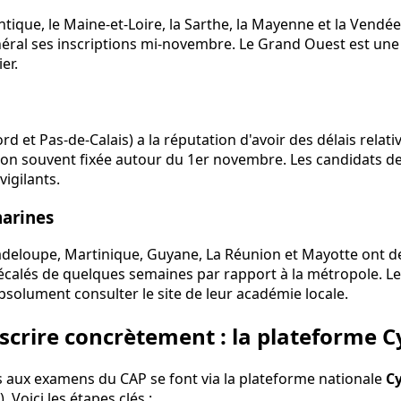
ntique, le Maine-et-Loire, la Sarthe, la Mayenne et la Vendé
néral ses inscriptions mi-novembre. Le Grand Ouest est un
er.
ord et Pas-de-Calais) a la réputation d'avoir des délais relat
tion souvent fixée autour du 1er novembre. Les candidats de
vigilants.
arines
deloupe, Martinique, Guyane, La Réunion et Mayotte ont de
décalés de quelques semaines par rapport à la métropole. L
bsolument consulter le site de leur académie locale.
crire concrètement : la plateforme C
ns aux examens du CAP se font via la plateforme nationale
C
. Voici les étapes clés :