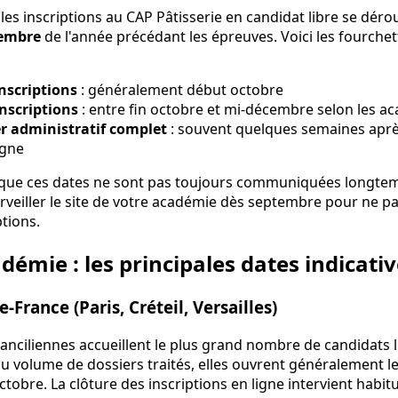
les inscriptions au CAP Pâtisserie en candidat libre se déro
cembre
de l'année précédant les épreuves. Voici les fourche
nscriptions
: généralement début octobre
nscriptions
: entre fin octobre et mi-décembre selon les a
r administratif complet
: souvent quelques semaines aprè
igne
er que ces dates ne sont pas toujours communiquées longtem
eiller le site de votre académie dès septembre pour ne 
ptions.
démie : les principales dates indicati
-France (Paris, Créteil, Versailles)
ranciliennes accueillent le plus grand nombre de candidats 
du volume de dossiers traités, elles ouvrent généralement le
obre. La clôture des inscriptions en ligne intervient habit