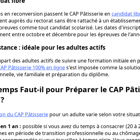
dat libre
es en reconversion passent le CAP Pâtisserie en
candidat lib
ment auprès du rectorat sans être rattaché à un établisseme
preuves comme tout candidat scolarisé. Les dates d'inscript
ent entre octobre et décembre pour les épreuves de l'ann
tance : idéale pour les adultes actifs
part des adultes actifs de suivre une formation initiale en p
AP Pâtisserie 100% en ligne
s'est imposée comme la solutio
onnelle, vie familiale et préparation du diplôme.
mps Faut-il pour Préparer le CAP Pâti
 ?
on du CAP Pâtisserie
pour un adulte varie selon votre situat
en 1 an :
possible si vous avez du temps à consacrer (20 à 
nes en période de transition professionnelle ou au chômag
:
recommandée si vous travaillez à temps plein. Vous progr