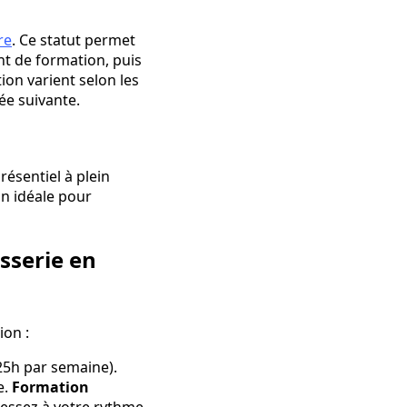
re
. Ce statut permet
nt de formation, puis
ion varient selon les
ée suivante.
résentiel à plein
n idéale pour
sserie en
ion :
25h par semaine).
e.
Formation
essez à votre rythme