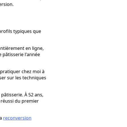
ersion.
s
rofils typiques que
entièrement en ligne,
e pâtisserie l'année
 pratiquer chez moi à
er sur les techniques
 pâtisserie. À 52 ans,
ai réussi du premier
la
reconversion