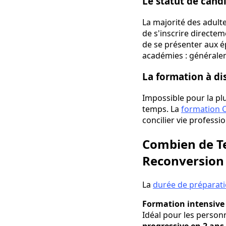
Le statut de candi
La majorité des adult
de s'inscrire directe
de se présenter aux é
académies : généralem
La formation à dis
Impossible pour la plu
temps. La
formation C
concilier vie professi
Combien de Te
Reconversion
La
durée de préparati
Formation intensive 
Idéal pour les person
progressive en 2 ans 