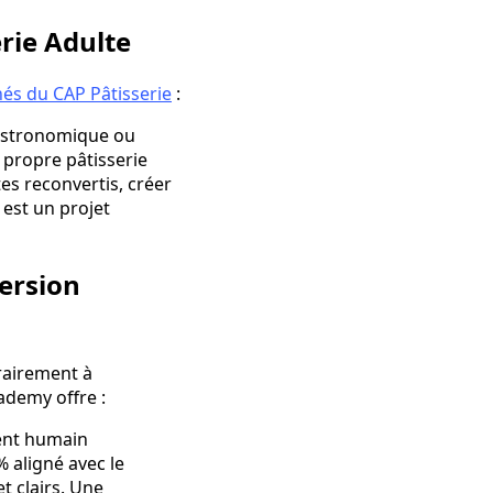
rie Adulte
és du CAP Pâtisserie
:
 gastronomique ou
 propre pâtisserie
tes reconvertis, créer
est un projet
ersion
rairement à
ademy offre :
ment humain
 aligné avec le
t clairs. Une