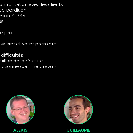
nfrontation avec les clients
de perdition
rsion Z1.345
ds
ie pro
salaire et votre première
difficultés
uillon de la réussite
fonctionne comme prévu ?
ALEXIS
GUILLAUME