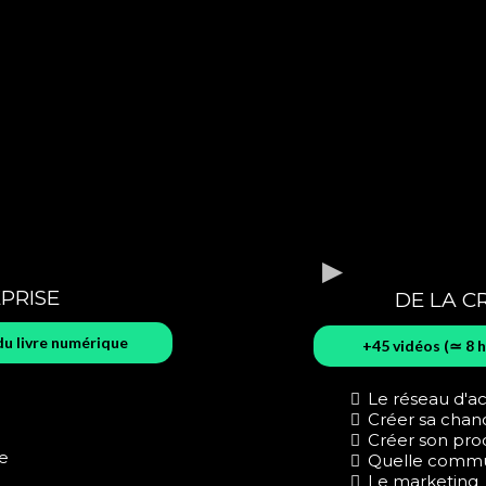
EPRISE
DE LA C
du livre numérique
+45 vidéos (≃ 8 h
Le réseau d
Créer sa chan
Créer son pro
e
Quelle commun
Le marketing