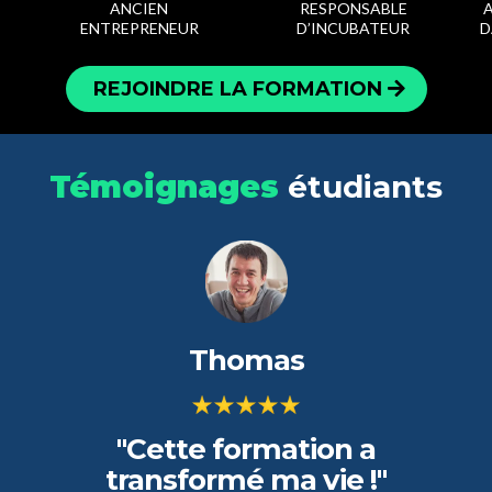
ANCIEN
RESPONSABLE
ENTREPRENEUR
D’INCUBATEUR
D
REJOINDRE LA FORMATION
Témoignages
étudiants
Thomas
"Cette formation a
transformé ma vie !"