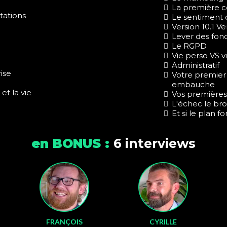
La première co
tations
Le sentiment 
Version 10.1 Ve
Lever des fon
Le RGPD
Vie perso VS v
Administratif
ise
Votre premier 
embauche
et la vie
Vos premières 
L'échec le bro
Et si le plan 
en BONUS :
6 interviews
FRANÇOIS
CYRILLE