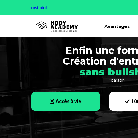
Trustpilot
Avantages
Enfin une for
Création d'ent
sans bulls
*baratin
Accès à vie
10