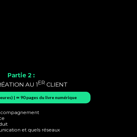
Partie 2 :
ER
RÉATION AU 1
CLIENT
eures) | ≃ 90 pages du livre numérique
'accompagnement
ce
duit
ication et quels réseaux