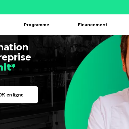
Programme
Financement
mation
reprise
hit*
0% en ligne