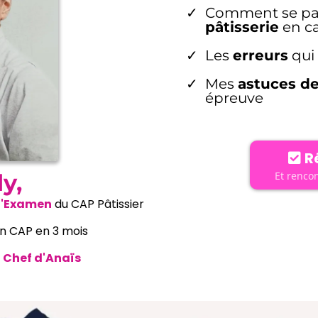
Comment se pa
pâtisserie
en ca
Les
erreurs
qui 
Mes
astuces de
épreuve
R
Et renco
y,
 l'Examen
du CAP Pâtissier
n CAP en 3 mois
n Chef d'Anaïs
*(Taux de réussite de notre école sur l'année 2023)