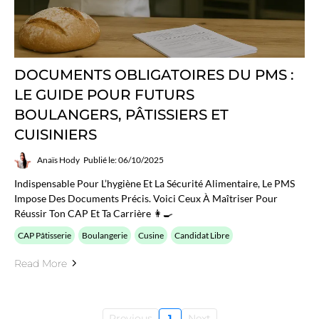
DOCUMENTS OBLIGATOIRES DU PMS :
LE GUIDE POUR FUTURS
BOULANGERS, PÂTISSIERS ET
CUISINIERS
Anaïs Hody
Publié le: 06/10/2025
Indispensable Pour L’hygiène Et La Sécurité Alimentaire, Le PMS
Impose Des Documents Précis. Voici Ceux À Maîtriser Pour
Réussir Ton CAP Et Ta Carrière 👩‍🍳
CAP Pâtisserie
Boulangerie
Cusine
Candidat Libre
Read More
Previous
1
Next