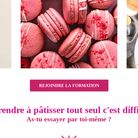
REJOINDRE LA FORMATION
ndre à pâtisser tout seul c'est diffi
As-tu essayer par toi-même ?