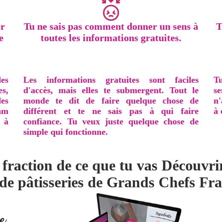
er
Tu ne sais pas comment donner un sens à
T
e
toutes les informations gratuites.
es
Les informations gratuites sont faciles
Tu
es,
d'accès, mais elles te submergent. Tout le
se
des
monde te dit de faire quelque chose de
n'
ram
différent et te ne sais pas à qui faire
à 
 à
confiance. Tu veux juste quelque chose de
simple qui fonctionne.
 fraction de ce que tu vas Découvri
de pâtisseries de Grands Chefs Fran