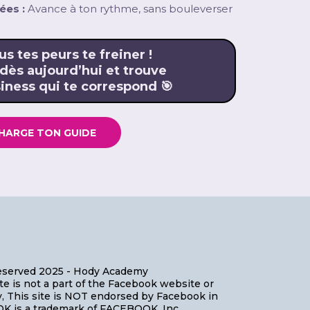
ées :
Avance à ton rythme, sans bouleverser
us tes peurs te freiner !
 dès aujourd’hui et trouve
iness qui te correspond 🎯
HARGE TON GUIDE
Reserved 2025 - Hody Academy
 is not a part of the Facebook website or
y, This site is NOT endorsed by Facebook in
K is a trademark of FACEBOOK, Inc.