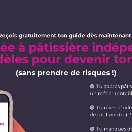
Reçois gratuitement ton guide dès maintenant 
iée à pâtissière indép
èles pour devenir to
(sans prendre de risques !)
🟣 Tu adores pâtis
un métier rentabl
🟣 Tu rêves d’ind
de tout perdre) ?
🟣 Tu manques de